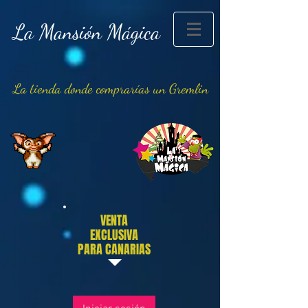
La Mansión Mágica
La tienda donde comprarías un Gremlin
VENTA
EXCLUSIVA
PARA CANARIAS