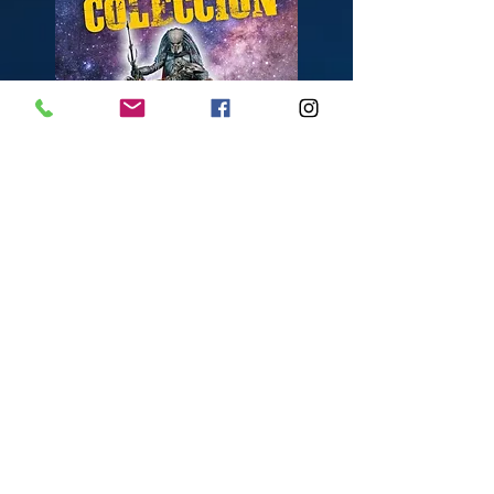
VENTA EXCLUSIVA
PARA CANARIAS
TIENDA ONLINE
Todo lo que necesitas para Carnaval,
Halloween, Navidad. Disfraces,
complementos y mucho más...
Si hay un lugar donde Papá Noel y los
Reyes Magos encontrarán los regalos que