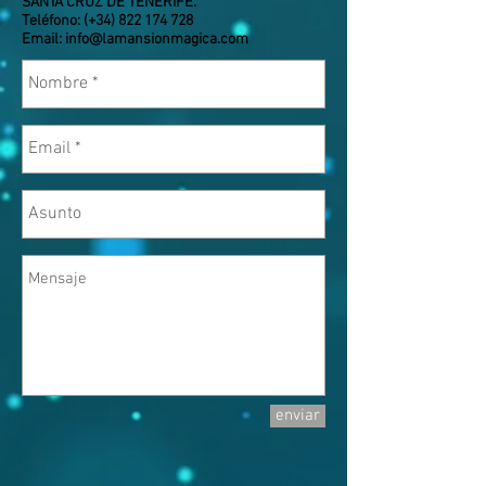
SANTA CRUZ DE TENERIFE.
Teléfono: (+34) 822 174 728
Email: info@lamansionmagica.com
enviar