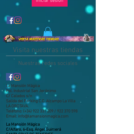
Iniciar sesión
Visita nuestras tiendas
Nuestras redes sociales
La Mansión Mágica
Pol. Industrial San Jerónimo
C/ Calados s/n
Salida del Parking C.C. Alcampo La Villa
LA OROTAVA.
Teléfono: (+34) 922 331 209 / 922 370 598
Email: info@lamansionmagica.com
La Mansión Mágica
C/Alfaro, 6-Esq. Ángel Guimerá