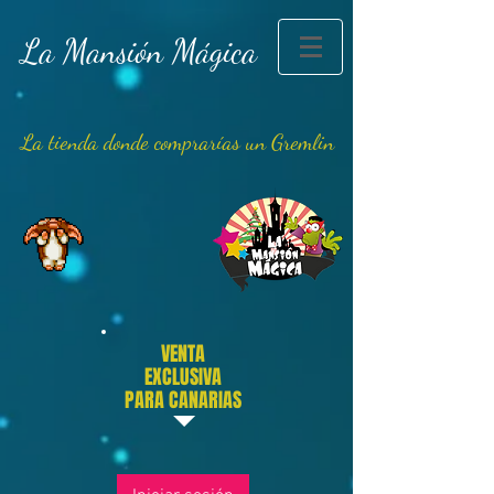
La Mansión Mágica
La tienda donde comprarías un Gremlin
VENTA
EXCLUSIVA
PARA CANARIAS