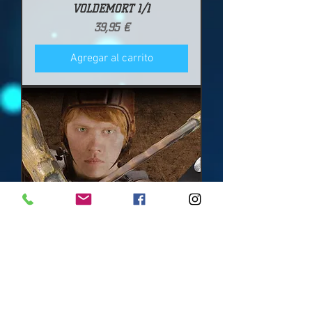
VOLDEMORT 1/1
Precio
39,95 €
Agregar al carrito
VARITA MÁGICA RON
WEASLEY 1/1