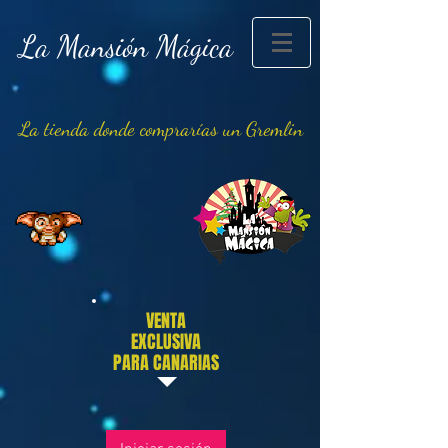
La Mansión Mágica
La tienda donde comprarías un Gremlin
VENTA
EXCLUSIVA
PARA CANARIAS