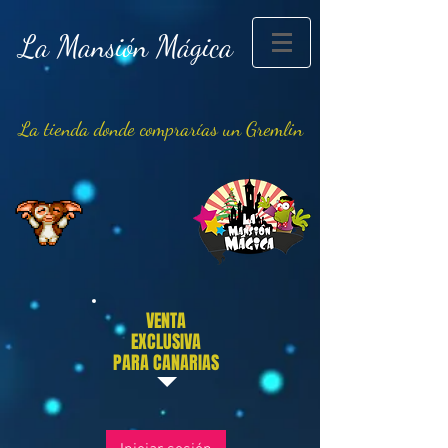
La Mansión Mágica
La tienda donde comprarías un Gremlin
VENTA
EXCLUSIVA
PARA CANARIAS