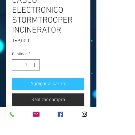
CASCO
ELECTRONICO
STORMTROOPER
INCINERATOR
Precio
169,00 €
Cantidad
*
Agregar al carrito
Realizar compra
Casco electrónico a escala real y
totalmente accesible para ti, del
personaje del soldado imperial