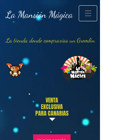
La Mansión Mágica
La tienda donde comprarías un Gremlin
VENTA
EXCLUSIVA
PARA CANARIAS